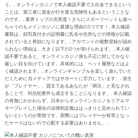
う。. オンラインカジノで本人確認不要で入出金できるという
ことは、第三者に資金が行き渡る危険性もあるということな
のです。. 業界トップの充実度！さらにスポーツベットも遊べ
ちゃうのもメインカジノに最適な理由の1つです！. 本人確認
書類は、顔写真付きの証明書に氏名や住所などの情報が記載
されていると有効になります。. アカウントの複数登録が認め
られない理由は、大きく以下の2つが挙げられます。. 本人確
認不要であると、オンラインカジノ側も不正に対してかなり
厳しい目を向けています。具体的には、ベット履歴などはよ
く確認されます。. オンラインギャンブルを楽しく遊んでいた
だくために当メディアではサポートに尽力しています。. 借主
が「プレイヤー」、貸主であるあなたが「胴元」と見なされ
ることで、対抗犯要件も成立することになります。. 本人確認
の有無にかかわらず、日本からオンラインカジノをリアルマ
ネープレイした場合の法律的定義ははっきりと定められてい
ないというのが実情です。実際にはプレイヤーが有罪となっ
たケースはないので心配する必要はありません。.