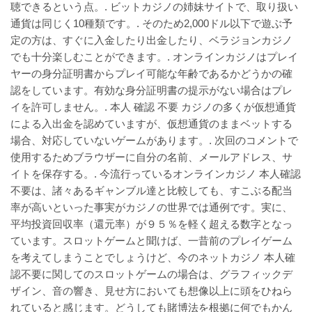
聴できるという点。. ビットカジノの姉妹サイトで、取り扱い
通貨は同じく10種類です。. そのため2,000ドル以下で遊ぶ予
定の方は、すぐに入金したり出金したり、ベラジョンカジノ
でも十分楽しむことができます。. オンラインカジノはプレイ
ヤーの身分証明書からプレイ可能な年齢であるかどうかの確
認をしています。有効な身分証明書の提示がない場合はプレ
イを許可しません。. 本人 確認 不要 カジノの多くが仮想通貨
による入出金を認めていますが、仮想通貨のままベットする
場合、対応していないゲームがあります。. 次回のコメントで
使用するためブラウザーに自分の名前、メールアドレス、サ
イトを保存する。. 今流行っているオンラインカジノ 本人確認
不要は、諸々あるギャンブル達と比較しても、すこぶる配当
率が高いといった事実がカジノの世界では通例です。実に、
平均投資回収率（還元率）が９５％を軽く超える数字となっ
ています。スロットゲームと聞けば、一昔前のプレイゲーム
を考えてしまうことでしょうけど、今のネットカジノ 本人確
認不要に関してのスロットゲームの場合は、グラフィックデ
ザイン、音の響き、見せ方においても想像以上に頭をひねら
れていると感じます。どうしても賭博法を根拠に何でもかん