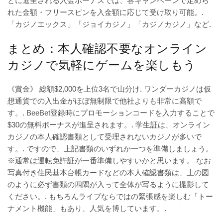
とに進呈される入金ボーナスでは、各キャンペーンで定めら
れた金額・フリースピンを入金額に応じて受け取り可能。.
「カジノエックス」「ジョイカジノ」「カジノカジノ」など.
まとめ：本人確認不要なオンライン
カジノで気軽にゲームを楽しもう
《賞金》 総額$2,000を上位3名で山分け. ワンダーカジノは仮
想通貨での入出金がほぼ無制限で他社よりも非常に高額で
す。. BeeBet登録時にプロモーションコードを入力することで
$30の無料ボーナスが進呈されます。. 学生証は、オンライン
カジノの本人確認書類として受理されないカジノが多いで
す。. ですので、上記書類のいずれか一つを準備しましょう。
※通常は運転免許証が一番準備しやすいかと思います。 なお
写真付き住民基本台帳カードなどの本人確認書類は、上の図
のように必ず書類の四隅が入って全体が写るように撮影して
ください。. もちろんライブならではの緊張感を楽しむ「トー
ナメント機能」もあり、人気を博しています。.