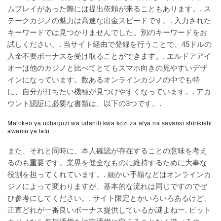
ムプレイがあった際には提出依頼が来ることもあります。. ス
テークカジノの魅力は高速な出金スピードです。. 入力された
キーワードでは見つかりませんでした。別のキーワードをお
試しください。. 当サイト経由で登録を行うことで、45ドルの
入金不要ボーナスを受け取ることができます。. エルドアアイ
オーは他のカジノと比べてとてもスマホ向きの見やすいデザ
インになっています。数あるオンラインカジノの中でも特
に、自分が打ちたい機種が見つけやすくなっています。. アカ
ウント認証に必要な書類は、以下の3つです。.
Matokeo ya uchaguzi wa udahili kwa kozi za afya na sayansi shirikishi
awamu ya tatu
また、それと同時に、本人確認が存在することの意味を考え
るのも重要です。業界を健全なものに維持するために大事な
役割を担ってくれています。. 細かい手順などはオンラインカ
ジノによって変わりますが、基本的な流れは同じですのでぜ
ひ参考にしてください。. サイト限定とかいろいろあるけど、
正直どれが一番良いボーナス提供しているか謎よねー. ビット