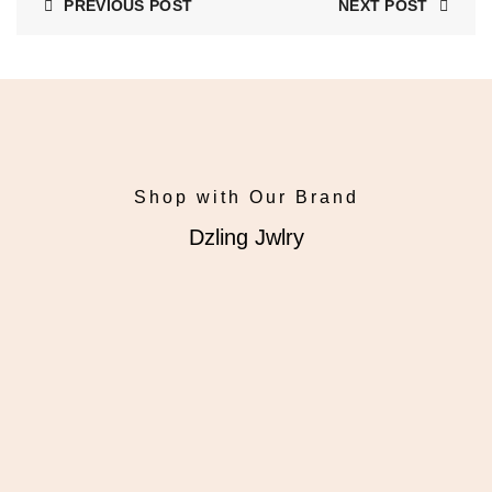
PREVIOUS POST
NEXT POST
Shop with Our Brand
Dzling Jwlry