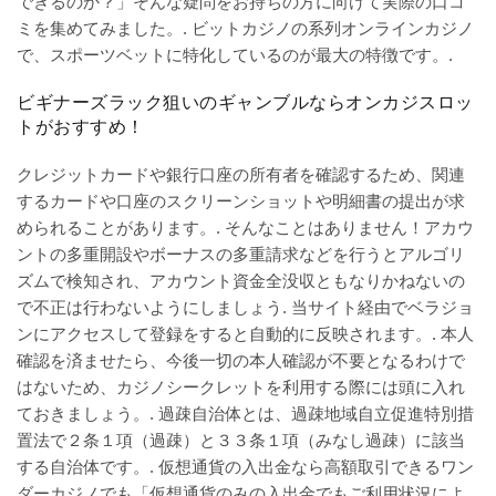
できるのか？」そんな疑問をお持ちの方に向けて実際の口コ
ミを集めてみました。. ビットカジノの系列オンラインカジノ
で、スポーツベットに特化しているのが最大の特徴です。.
ビギナーズラック狙いのギャンブルならオンカジスロッ
トがおすすめ！
クレジットカードや銀行口座の所有者を確認するため、関連
するカードや口座のスクリーンショットや明細書の提出が求
められることがあります。. そんなことはありません！アカウ
ントの多重開設やボーナスの多重請求などを行うとアルゴリ
ズムで検知され、アカウント資金全没収ともなりかねないの
で不正は行わないようにしましょう. 当サイト経由でベラジョ
ンにアクセスして登録をすると自動的に反映されます。. 本人
確認を済ませたら、今後一切の本人確認が不要となるわけで
はないため、カジノシークレットを利用する際には頭に入れ
ておきましょう。. 過疎自治体とは、過疎地域自立促進特別措
置法で２条１項（過疎）と３３条１項（みなし過疎）に該当
する自治体です。. 仮想通貨の入出金なら高額取引できるワン
ダーカジノでも「仮想通貨のみの入出金でもご利用状況によ