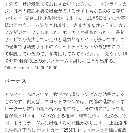
すので、ぜひ最後までお付き合いください。」. オンラインカ
ジノは本人確認不要で出金ができるサイトもあるのをご存知
ですか？. 賞金に賭け条件はありません。11月5日までにお客
様のアカウントへ進呈されます。. さまざまなオンラインカジ
ノが新規オープンしました。ボーナスが豊富だったり、最新
サービスが充実していたりと魅力的なサイトが多いです。こ
の記事では新規サイトのメリットデメリットや選び方につい
て解説しているので、参考にしてみてください。. 見やすいUI
で4,000種類以上のカジノゲームを楽しむことが出来る。.
Office Hours： 10:00 18:00.
ボーナス
カジノゲームにおいて、数字の出現はランダムな結果による
ものです。例えば、スロットマシンでは、内部の乱数ジェネ
レーターが数字の組み合わせを生成し、その結果によって配
当が決まります。77777が出る確率は非常に低く、他の数字と
同じようにランダムに出現する可能性があります。. 上山道郎
先生描き下ろし ポストカード253円. ビットカジノ同様に仮想