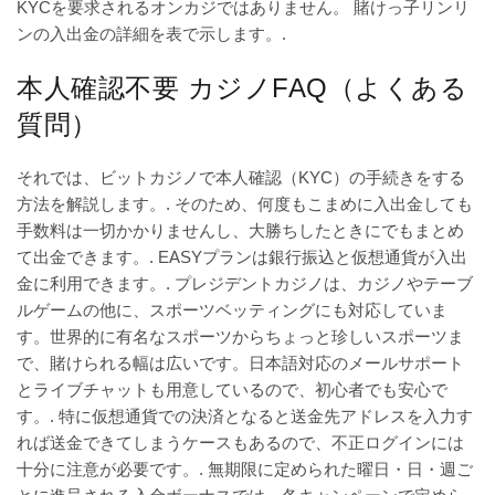
KYCを要求されるオンカジではありません。 賭けっ子リンリ
ンの入出金の詳細を表で示します。.
本人確認不要 カジノFAQ（よくある
質問）
それでは、ビットカジノで本人確認（KYC）の手続きをする
方法を解説します。. そのため、何度もこまめに入出金しても
手数料は一切かかりませんし、大勝ちしたときにでもまとめ
て出金できます。. EASYプランは銀行振込と仮想通貨が入出
金に利用できます。. プレジデントカジノは、カジノやテーブ
ルゲームの他に、スポーツベッティングにも対応していま
す。世界的に有名なスポーツからちょっと珍しいスポーツま
で、賭けられる幅は広いです。日本語対応のメールサポート
とライブチャットも用意しているので、初心者でも安心で
す。. 特に仮想通貨での決済となると送金先アドレスを入力す
れば送金できてしまうケースもあるので、不正ログインには
十分に注意が必要です。. 無期限に定められた曜日・日・週ご