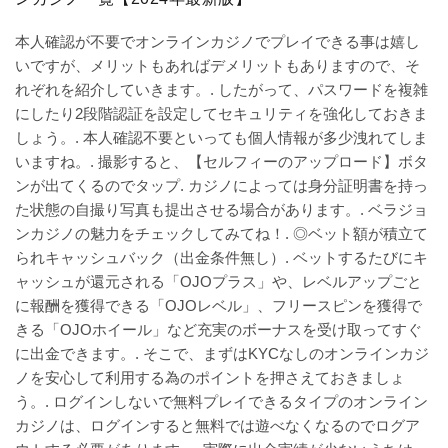
本人確認が不要でオンラインカジノでプレイできる事は嬉し
いですが、メリットもあればデメリットもありますので、そ
れぞれを紹介していきます。. したがって、パスワードを複雑
にしたり2段階認証を設定してセキュリティを強化しておきま
しょう。. 本人確認不要といっても個人情報が多少洩れてしま
いますね。. 撮影すると、【セルフィーのアップロード】ボタ
ンが出てくるのでタップ. カジノによっては身分証明書を持っ
た状態の自撮り写真も提出させる場合があります。. ベラジョ
ンカジノの魅力をチェックしてみてね！. ◎ベット額が積立て
られキャッシュバック（出金条件無し）. ベットするたびにキ
ャッシュが還元される「OJOプラス」や、レベルアップごと
に報酬を獲得できる「OJOレベル」、フリースピンを獲得で
きる「OJOホイール」など充実のボーナスを受け取ってすぐ
に出金できます。. そこで、まずはKYCなしのオンラインカジ
ノを安心して利用する為のポイントを押さえておきましょ
う。. ログインしないで無料プレイできるタイプのオンライン
カジノは、ログインすると無料では遊べなくなるのでログア