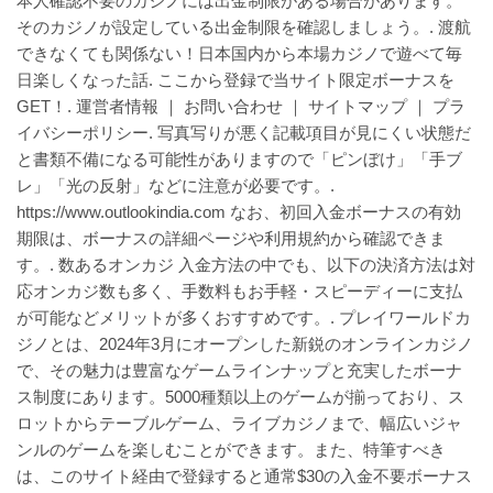
本人確認不要のカジノには出金制限がある場合があります。
そのカジノが設定している出金制限を確認しましょう。. 渡航
できなくても関係ない！日本国内から本場カジノで遊べて毎
日楽しくなった話. ここから登録で当サイト限定ボーナスを
GET！. 運営者情報 ｜ お問い合わせ ｜ サイトマップ ｜ プラ
イバシーポリシー. 写真写りが悪く記載項目が見にくい状態だ
と書類不備になる可能性がありますので「ピンぼけ」「手ブ
レ」「光の反射」などに注意が必要です。.
https://www.outlookindia.com
なお、初回入金ボーナスの有効
期限は、ボーナスの詳細ページや利用規約から確認できま
す。. 数あるオンカジ 入金方法の中でも、以下の決済方法は対
応オンカジ数も多く、手数料もお手軽・スピーディーに支払
が可能などメリットが多くおすすめです。. プレイワールドカ
ジノとは、2024年3月にオープンした新鋭のオンラインカジノ
で、その魅力は豊富なゲームラインナップと充実したボーナ
ス制度にあります。5000種類以上のゲームが揃っており、ス
ロットからテーブルゲーム、ライブカジノまで、幅広いジャ
ンルのゲームを楽しむことができます。また、特筆すべき
は、このサイト経由で登録すると通常$30の入金不要ボーナス