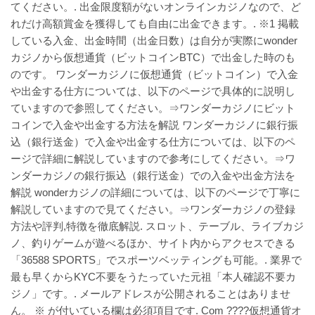
てください。. 出金限度額がないオンラインカジノなので、ど
れだけ高額賞金を獲得しても自由に出金できます。. ※1 掲載
している入金、出金時間（出金日数）は自分が実際にwonder
カジノから仮想通貨（ビットコインBTC）で出金した時のも
のです。 ワンダーカジノに仮想通貨（ビットコイン）で入金
や出金する仕方については、以下のページで具体的に説明し
ていますので参照してください。⇒ワンダーカジノにビット
コインで入金や出金する方法を解説 ワンダーカジノに銀行振
込（銀行送金）で入金や出金する仕方については、以下のペ
ージで詳細に解説していますので参考にしてください。⇒ワ
ンダーカジノの銀行振込（銀行送金）での入金や出金方法を
解説 wonderカジノの詳細については、以下のページで丁寧に
解説していますので見てください。⇒ワンダーカジノの登録
方法や評判,特徴を徹底解説. スロット、テーブル、ライブカジ
ノ、釣りゲームが遊べるほか、サイト内からアクセスできる
「36588 SPORTS」でスポーツベッティングも可能。. 業界で
最も早くからKYC不要をうたっていた元祖「本人確認不要カ
ジノ」です。. メールアドレスが公開されることはありませ
ん。 ※ が付いている欄は必須項目です. Com ????仮想通貨オ