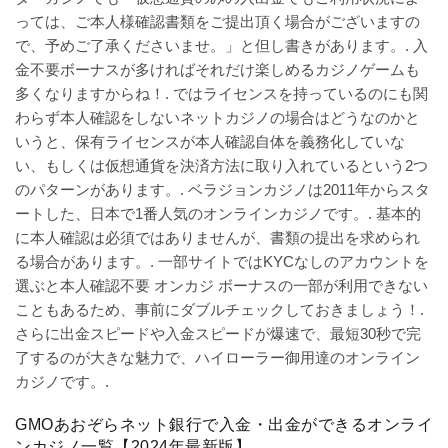
っては、ご本人様確認書類をご提出頂く場合がございますの
で、予めご了承くださいませ。」と但し書きがあります。. 入
金不要ボーナスが多ければそれだけ楽しめるカジノゲームも
多くなりますからね！. ではライセンスを持っているのにも関
わらず本人確認をしないネットカジノの場合はどうなのかと
いうと、保有ライセンスが本人確認自体を義務化していな
い、もしくは仮想通貨を決済方法に取り入れているという2つ
のパターンがあります。. ベラジョンカジノは2011年からスタ
ートした、日本で1番人気のオンラインカジノです。. 基本的
に本人確認は必須ではありませんが、書類の提出を求められ
る場合があります。. 一部サイトではKYCなしのアカウントを
選ぶと本人確認不要 オンカジ ボーナスの一部が利用できない
こともあるため、事前にダブルチェックしておきましょう！.
さらに出金スピードや入金スピードが爆速で、最短30秒で完
了するのが大きな魅力で、ハイローラー御用達のオンライン
カジノです。.
GMOあおぞらネット銀行で入金・出金ができるオンライ
ンカジノ一覧【2024年最新版】