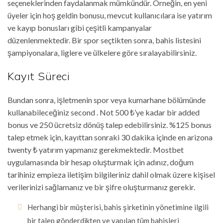
seçeneklerinden faydalanmak mümkündür. Örneğin, en yeni
üyeler için hoş geldin bonusu, mevcut kullanıcılara ise yatırım
ve kayıp bonusları gibi çeşitli kampanyalar
düzenlenmektedir. Bir spor seçtikten sonra, bahis listesini
şampiyonalara, liglere ve ülkelere göre sıralayabilirsiniz.
Kayıt Süreci
Bundan sonra, işletmenin spor veya kumarhane bölümünde
kullanabileceğiniz second . Not 500 ₺’ye kadar bir added
bonus ve 250 ücretsiz dönüş talep edebilirsiniz. %125 bonus
talep etmek için, kayıttan sonraki 30 dakika içinde en arizona
twenty ₺ yatırım yapmanız gerekmektedir. Mostbet
uygulamasında bir hesap oluşturmak için adınız, doğum
tarihiniz empieza iletişim bilgileriniz dahil olmak üzere kişisel
verilerinizi sağlamanız ve bir şifre oluşturmanız gerekir.
Herhangi bir müşterisi, bahis şirketinin yönetimine ilgili
bir talep gönderdikten ve yapılan tüm bahisleri