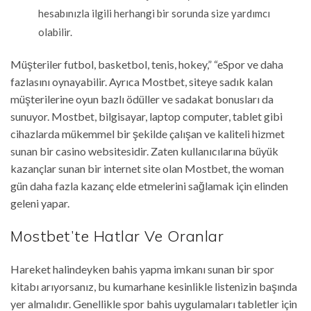
hesabınızla ilgili herhangi bir sorunda size yardımcı
olabilir.
Müşteriler futbol, basketbol, tenis, hokey,” “eSpor ve daha
fazlasını oynayabilir. Ayrıca Mostbet, siteye sadık kalan
müşterilerine oyun bazlı ödüller ve sadakat bonusları da
sunuyor. Mostbet, bilgisayar, laptop computer, tablet gibi
cihazlarda mükemmel bir şekilde çalışan ve kaliteli hizmet
sunan bir casino websitesidir. Zaten kullanıcılarına büyük
kazançlar sunan bir internet site olan Mostbet, the woman
gün daha fazla kazanç elde etmelerini sağlamak için elinden
geleni yapar.
Mostbet’te Hatlar Ve Oranlar
Hareket halindeyken bahis yapma imkanı sunan bir spor
kitabı arıyorsanız, bu kumarhane kesinlikle listenizin başında
yer almalıdır. Genellikle spor bahis uygulamaları tabletler için