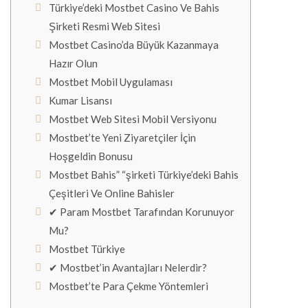
Türkiye’deki Mostbet Casino Ve Bahis
Şirketi Resmi Web Sitesi
Mostbet Casino’da Büyük Kazanmaya
Hazır Olun
Mostbet Mobil Uygulaması
Kumar Lisansı
Mostbet Web Sitesi Mobil Versiyonu
Mostbet’te Yeni Ziyaretçiler İçin
Hoşgeldin Bonusu
Mostbet Bahis” “şirketi Türkiye’deki Bahis
Çeşitleri Ve Online Bahisler
✔ Param Mostbet Tarafından Korunuyor
Mu?
Mostbet Türkiye
✔ Mostbet’in Avantajları Nelerdir?
Mostbet’te Para Çekme Yöntemleri