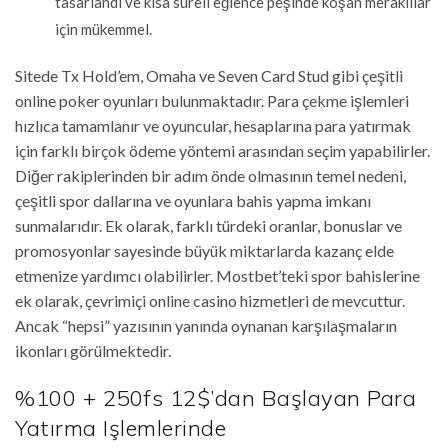
tasarlandı ve kısa süreli eğlence peşinde koşan meraklılar
için mükemmel.
Sitede Tx Hold’em, Omaha ve Seven Card Stud gibi çeşitli
online poker oyunları bulunmaktadır. Para çekme işlemleri
hızlıca tamamlanır ve oyuncular, hesaplarına para yatırmak
için farklı birçok ödeme yöntemi arasından seçim yapabilirler.
Diğer rakiplerinden bir adım önde olmasının temel nedeni,
çeşitli spor dallarına ve oyunlara bahis yapma imkanı
sunmalarıdır. Ek olarak, farklı türdeki oranlar, bonuslar ve
promosyonlar sayesinde büyük miktarlarda kazanç elde
etmenize yardımcı olabilirler. Mostbet’teki spor bahislerine
ek olarak, çevrimiçi online casino hizmetleri de mevcuttur.
Ancak “hepsi” yazısının yanında oynanan karşılaşmaların
ikonları görülmektedir.
%100 + 250fs 12$’dan Başlayan Para
Yatırma Işlemlerinde