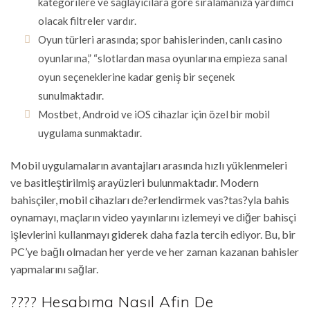
kategorilere ve sağlayıcılara göre sıralamanıza yardımcı
olacak filtreler vardır.
Oyun türleri arasında; spor bahislerinden, canlı casino
oyunlarına,” “slotlardan masa oyunlarına empieza sanal
oyun seçeneklerine kadar geniş bir seçenek
sunulmaktadır.
Mostbet, Android ve iOS cihazlar için özel bir mobil
uygulama sunmaktadır.
Mobil uygulamaların avantajları arasında hızlı yüklenmeleri
ve basitleştirilmiş arayüzleri bulunmaktadır. Modern
bahisçiler, mobil cihazları de?erlendirmek vas?tas?yla bahis
oynamayı, maçların video yayınlarını izlemeyi ve diğer bahisçi
işlevlerini kullanmayı giderek daha fazla tercih ediyor. Bu, bir
PC’ye bağlı olmadan her yerde ve her zaman kazanan bahisler
yapmalarını sağlar.
???? Hesabıma Nasıl Afin De