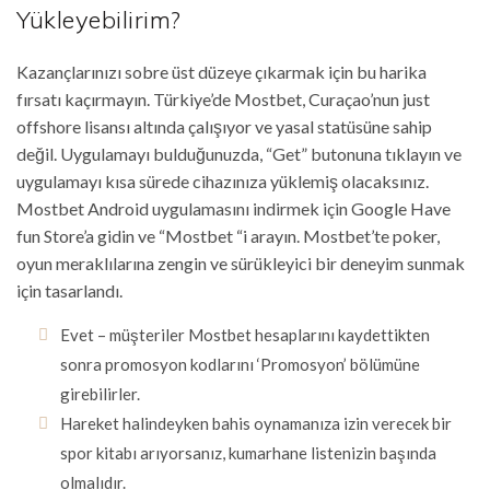
Yükleyebilirim?
Kazançlarınızı sobre üst düzeye çıkarmak için bu harika
fırsatı kaçırmayın. Türkiye’de Mostbet, Curaçao’nun just
offshore lisansı altında çalışıyor ve yasal statüsüne sahip
değil. Uygulamayı bulduğunuzda, “Get” butonuna tıklayın ve
uygulamayı kısa sürede cihazınıza yüklemiş olacaksınız.
Mostbet Android uygulamasını indirmek için Google Have
fun Store’a gidin ve “Mostbet “i arayın. Mostbet’te poker,
oyun meraklılarına zengin ve sürükleyici bir deneyim sunmak
için tasarlandı.
Evet – müşteriler Mostbet hesaplarını kaydettikten
sonra promosyon kodlarını ‘Promosyon’ bölümüne
girebilirler.
Hareket halindeyken bahis oynamanıza izin verecek bir
spor kitabı arıyorsanız, kumarhane listenizin başında
olmalıdır.