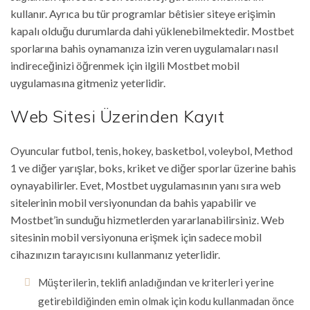
kullanır. Ayrıca bu tür programlar bêtisier siteye erişimin
kapalı olduğu durumlarda dahi yüklenebilmektedir. Mostbet
sporlarına bahis oynamanıza izin veren uygulamaları nasıl
indireceğinizi öğrenmek için ilgili Mostbet mobil
uygulamasına gitmeniz yeterlidir.
Web Sitesi Üzerinden Kayıt
Oyuncular futbol, tenis, hokey, basketbol, voleybol, Method
1 ve diğer yarışlar, boks, kriket ve diğer sporlar üzerine bahis
oynayabilirler. Evet, Mostbet uygulamasının yanı sıra web
sitelerinin mobil versiyonundan da bahis yapabilir ve
Mostbet’in sunduğu hizmetlerden yararlanabilirsiniz. Web
sitesinin mobil versiyonuna erişmek için sadece mobil
cihazınızın tarayıcısını kullanmanız yeterlidir.
Müşterilerin, teklifi anladığından ve kriterleri yerine
getirebildiğinden emin olmak için kodu kullanmadan önce