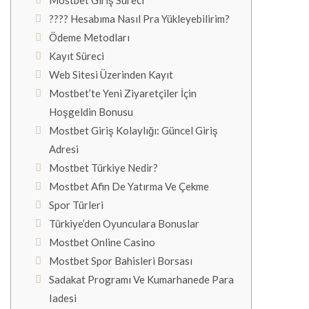
Mostbet Giriş Süreci
???? Hesabıma Nasıl Pra Yükleyebilirim?
Ödeme Metodları
Kayıt Süreci
Web Sitesi Üzerinden Kayıt
Mostbet’te Yeni Ziyaretçiler İçin
Hoşgeldin Bonusu
Mostbet Giriş Kolaylığı: Güncel Giriş
Adresi
Mostbet Türkiye Nedir?
Mostbet Afin De Yatırma Ve Çekme
Spor Türleri
Türkiye’den Oyunculara Bonuslar
Mostbet Online Casino
Mostbet Spor Bahisleri Borsası
Sadakat Programı Ve Kumarhanede Para
Iadesi