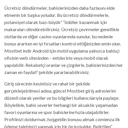
Ücretsiz döndürmeler, bahislerinizden daha fazlasını elde
etmenin bir başka yoludur. Bu ücretsiz döndürmelerle,
potansiyel olarak bazı büyük” “ödüller kazanmak için
makaraları döndürebilirsiniz. Ücretsiz çevirmeler genellikle
slotlarda ve diğer casino oyunlarında sunulur, bu nedenle
bonus ararken en iyi fırsatları kontrol ettiğinizden emin olun.
Mostbet indir Android için mobil uygulama yalnızca bahisçi
ofisinin web sitesinden – entdeckte veya mobil olarak
yapılabilir. Rekabetçi oranlar ve çizgilerle, bahislerinizden her
zaman en faydal? şekilde yararlanabilirsiniz.
Giriş sürecinin kesintisiz ve rahat bir şekilde
gerçekleşebilmesi adına, güncel Mostbet giriş adreslerini
düzenli olarak yeniler ve bu bilgileri kullanıcılarıyla paylaşır.
Böylelikle, bahis severler herhangi bir aksaklık yaşamadan
favori oyunlarına ve spor bahislerine hızla ulaşabilirler.
Profilinizi doldurmak, hoşgeldin bonusu almak comienza ilk
ödeme talebinizi yapmak için bir ön koşuldur. Belirtilen”