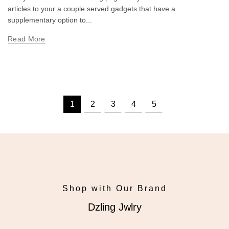
articles to your a couple served gadgets that have a
supplementary option to...
Read More
1
2
3
4
5
Shop with Our Brand
Dzling Jwlry