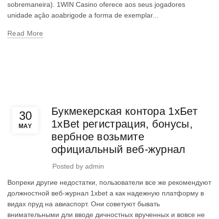
sobremaneira). 1WIN Casino oferece aos seus jogadores
unidade açâo aoabrigode a forma de exemplar...
Read More
Uncategorized
Букмекерская контора 1хБет
30
1xBet регистрация, бонусы,
MAY
вербное возьмите
официальный веб-журнал
Posted by
admin
Вопреки другие недостатки, пользователи все же рекомендуют
должностной веб-журнал 1xbet а как надежную платформу в
видах пруд на авиаспорт. Они советуют бывать
внимательными дли вводе дичностных врученных и вовсе не