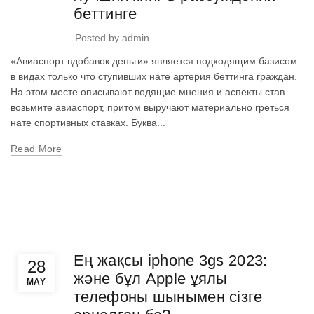
беттинге
Posted by
admin
«Авиаспорт вдобавок деньги» является подходящим базисом
в видах только что ступивших нате артерия беттинга граждан.
На этом месте описывают водящие мнения и аспекты став
возьмите авиаспорт, притом выручают материально греться
нате спортивных ставках. Буква...
Read More
Uncategorized
Ең жақсы iphone 3gs 2023:
28
және бұл Apple ұялы
MAY
телефоны шынымен сізге