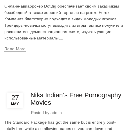
Онлайн-авиаброкер DotBig обеспечивает своим заказчикам
безобидный а также хороший торговля на рынке Forex.
Компания благотворно подходит в видах молодых игроков.
Трейдеры-новички могут выводить из игры тактике получите и
распишитесь демонстрационная-счете, изучать учащие
использованные материалы,...
Read More
Uncategorized
Niks Indian’s Free Pornography
27
Movies
MAY
Posted by
admin
The Standard Package has got the same but is entirely post-
totally free while also allowing pages so you can down load