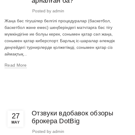
арналған ба?
Posted by
admin
Жаңа бәс тігушілер белгілі процедуралар (баскетбол,
баскетбол және емес) шеңберіндегі матчтарға бәс тігу
мүмкіндігіне ие болуы керек, сонымен қатар сәл жаңа,
сонымен қатар киберспорт. Барлық іс-шаралар әлемдік
деңгейдегі турнирлерде қолжетімді, сонымен қатар сіз
аймақтық...
Read More
Uncategorized
Отзвуки вдобавок обзоры
27
брокера DotBig
MAY
Posted by
admin