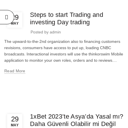
Uncategorized
Steps to start Trading and
29
investing Day trading
MAY
Posted by
admin
The upward-to-the-2nd organization also to financing customers
revisions, consumers have access to put up, loading CNBC
broadcasts. Interactional investors will use the thinkorswim Mobile
application to monitor your own roles, orders and to reviews....
Read More
Uncategorized
1xBet 2023’te Asya’da Yasal mı?
29
Daha Güvenli Olabilir mi Değil
MAY