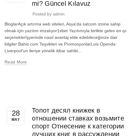
mi? Güncel Kılavuz
Posted by
admin
BloglarAçık artırma web siteleri, Asya'da satcom iznine sahip
olmak için yazılım imzalıyor1xbet Yazılımıyla birlikte gelen en iyi
seçeneklerİşyerinde nasıl avantaj elde edebileceğinize dair
bilgiler:Bahis com Teşvikleri ve PromosyonlarLois Openda:
Liverpool'un ileriye yönelik itibar sahibi...
Read More
Uncategorized
Топот десял книжек в
28
отношении ставках возьмите
MAY
спорт Отнесение к категории
лучших книг в рассуждении