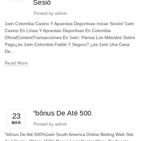
Sesió
Posted by
admin
1win Colombia Casino Y Apuestas Deportivas Iniciar Sesión"1win
Casino En Línea Y Apuestas Deportivas En Colombia
OficialContentTransacciones En 1win: Piensa Los Métodos Sobre
Pago¿es 1win Colombia Fiable Y Seguro? ¿es 1win Una Casa
De...
Read More
Uncategorized
“bônus De Até 500
23
MAR
Posted by
admin
"bônus De Até 500%1win South America Online Betting Web Site