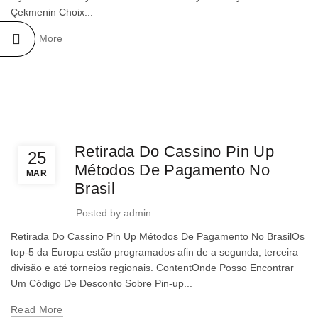
Çekmenin Choix...
Read More
pin up casino
Retirada Do Cassino Pin Up
25
Métodos De Pagamento No
MAR
Brasil
Posted by
admin
Retirada Do Cassino Pin Up Métodos De Pagamento No BrasilOs
top-5 da Europa estão programados afin de a segunda, terceira
divisão e até torneios regionais. ContentOnde Posso Encontrar
Um Código De Desconto Sobre Pin-up...
Read More