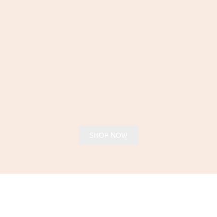
SHOP NOW