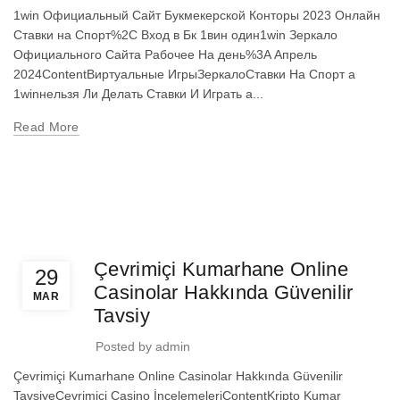
1win Официальный Сайт Букмекерской Конторы 2023 Онлайн
Ставки на Спорт%2C Вход в Бк 1вин один1win Зеркало
Официального Сайта Рабочее На день%3A Апрель
2024ContentВиртуальные ИгрыЗеркалоСтавки На Спорт а
1winнельзя Ли Делать Ставки И Играть а...
Read More
1win Turkiye
Çevrimiçi Kumarhane Online
29
Casinolar Hakkında Güvenilir
MAR
Tavsiy
Posted by
admin
Çevrimiçi Kumarhane Online Casinolar Hakkında Güvenilir
TavsiyeÇevrimiçi Casino İncelemeleriContentKripto Kumar