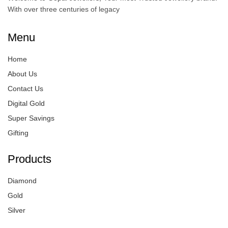
With over three centuries of legacy
Menu
Home
About Us
Contact Us
Digital Gold
Super Savings
Gifting
Products
Diamond
Gold
Silver