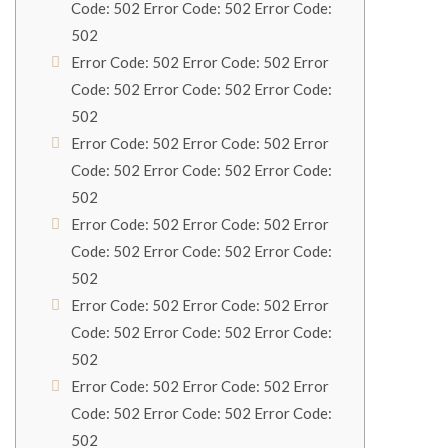
Code: 502 Error Code: 502 Error Code:
502
Error Code: 502 Error Code: 502 Error
Code: 502 Error Code: 502 Error Code:
502
Error Code: 502 Error Code: 502 Error
Code: 502 Error Code: 502 Error Code:
502
Error Code: 502 Error Code: 502 Error
Code: 502 Error Code: 502 Error Code:
502
Error Code: 502 Error Code: 502 Error
Code: 502 Error Code: 502 Error Code:
502
Error Code: 502 Error Code: 502 Error
Code: 502 Error Code: 502 Error Code:
502