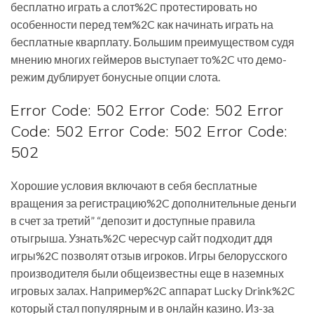
бесплатно играть а слот%2C протестировать но
особенности перед тем%2C как начинать играть на
бесплатные кварплату. Большим преимуществом судя
мнению многих геймеров выступает то%2C что демо-
режим дублирует бонусные опции слота.
Error Code: 502 Error Code: 502 Error
Code: 502 Error Code: 502 Error Code:
502
Хорошие условия включают в себя бесплатные
вращения за регистрацию%2C дополнительные деньги
в счет за третий” “депозит и доступные правила
отыгрыша. Узнать%2C чересчур сайт подходит ддя
игры%2C позволят отзыв игроков. Игры белорусского
производителя были общеизвестны еще в наземных
игровых залах. Например%2C аппарат Lucky Drink%2C
который стал популярным и в онлайн казино. Из-за