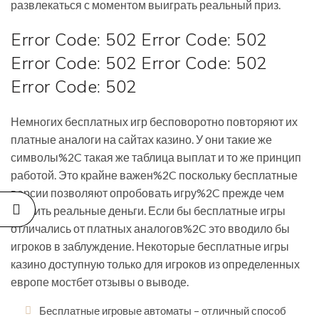
развлекаться с моментом выиграть реальный приз.
Error Code: 502 Error Code: 502
Error Code: 502 Error Code: 502
Error Code: 502
Немногих бесплатных игр бесповоротно повторяют их
платные аналоги на сайтах казино. У они такие же
символы%2C такая же таблица выплат и то же принцип
работой. Это крайне важен%2C поскольку бесплатные
версии позволяют опробовать игру%2C прежде чем
ставить реальные деньги. Если бы бесплатные игры
отличались от платных аналогов%2C это вводило бы
игроков в заблуждение. Некоторые бесплатные игры
казино доступную только для игроков из определенных
европе
мостбет отзывы о выводе
.
Бесплатные игровые автоматы – отличный способ