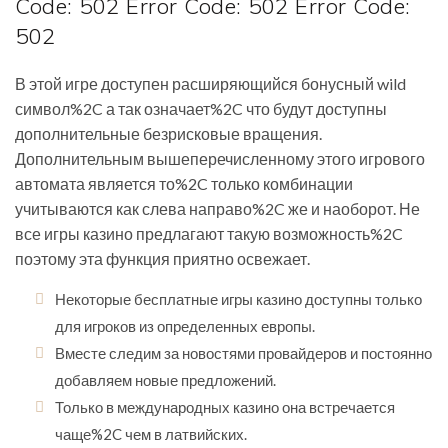
Code: 502 Error Code: 502 Error Code:
502
В этой игре доступен расширяющийся бонусный wild
символ%2C а так означает%2C что будут доступны
дополнительные безрисковые вращения.
Дополнительным вышеперечисленному этого игрового
автомата является то%2C только комбинации
учитываются как слева направо%2C же и наоборот. Не
все игры казино предлагают такую ​​возможность%2C
поэтому эта функция приятно освежает.
Некоторые бесплатные игры казино доступны только
для игроков из определенных европы.
Вместе следим за новостями провайдеров и постоянно
добавляем новые предложений.
Только в международных казино она встречается
чаще%2C чем в латвийских.