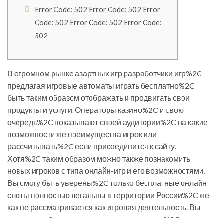
Error Code: 502 Error Code: 502 Error
Code: 502 Error Code: 502 Error Code:
502
В огромном рынке азартных игр разработчики игр%2C
предлагая игровые автоматы играть бесплатно%2C
быть таким образом отображать и продвигать свои
продукты и услуги. Операторы казино%2C и свою
очередь%2C показывают своей аудитории%2C на какие
возможности же преимущества игрок или
рассчитывать%2C если присоединится к сайту.
Хотя%2C таким образом можно также познакомить
новых игроков с типа онлайн-игр и его возможностями.
Вы смогу быть уверены%2C только бесплатные онлайн
слоты полностью легальны в территории России%2C же
как не рассматривается как игровая деятельность. Вы