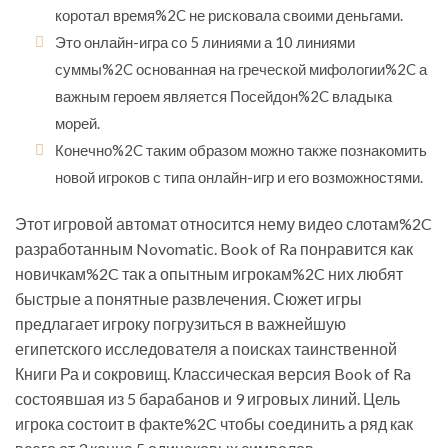
коротал время%2C не рисковала своими деньгами.
Это онлайн-игра со 5 линиями а 10 линиями
суммы%2C основанная на греческой мифологии%2C а
важным героем является Посейдон%2C владыка
морей.
Конечно%2C таким образом можно также познакомить
новой игроков с типа онлайн-игр и его возможностями.
Этот игровой автомат относится нему видео слотам%2C
разработанным Novomatic. Book of Ra понравится как
новичкам%2C так а опытным игрокам%2C них любят
быстрые а понятные развлечения. Сюжет игры
предлагает игроку погрузиться в важнейшую
египетского исследователя а поисках таинственной
Книги Ра и сокровищ. Классическая версия Book of Ra
состоявшая из 5 барабанов и 9 игровых линий. Цель
игрока состоит в факте%2C чтобы соединить а ряд как