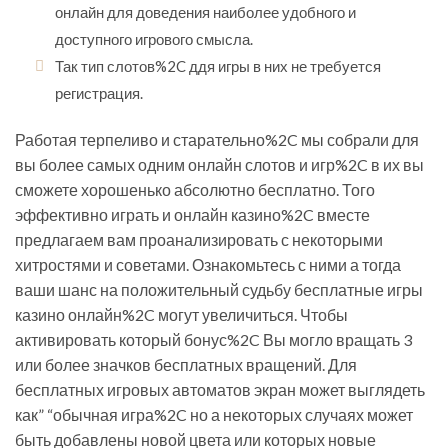
онлайн для доведения наиболее удобного и
доступного игрового смысла.
Так тип слотов%2C ддя игры в них не требуется
регистрация.
Работая терпеливо и старательно%2C мы собрали для
вы более самых одним онлайн слотов и игр%2C в их вы
сможете хорошенько абсолютно бесплатно. Того
эффективно играть и онлайн казино%2C вместе
предлагаем вам проанализировать с некоторыми
хитростями и советами. Ознакомьтесь с ними а тогда
ваши шанс на положительный судьбу бесплатные игры
казино онлайн%2C могут увеличиться. Чтобы
активировать который бонус%2C Вы могло вращать 3
или более значков бесплатных вращений. Для
бесплатных игровых автоматов экран может выглядеть
как” “обычная игра%2C но а некоторых случаях может
быть добавлены новой цвета или которых новые