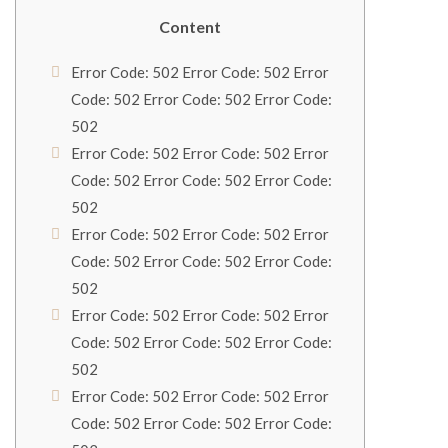
Content
Error Code: 502 Error Code: 502 Error
Code: 502 Error Code: 502 Error Code:
502
Error Code: 502 Error Code: 502 Error
Code: 502 Error Code: 502 Error Code:
502
Error Code: 502 Error Code: 502 Error
Code: 502 Error Code: 502 Error Code:
502
Error Code: 502 Error Code: 502 Error
Code: 502 Error Code: 502 Error Code:
502
Error Code: 502 Error Code: 502 Error
Code: 502 Error Code: 502 Error Code: