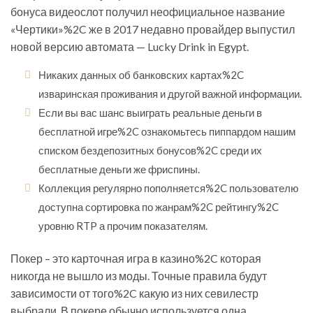
бонуса видеослот получил неофициальное название
«Чертики»%2C же в 2017 недавно провайдер выпустил
новой версию автомата — Lucky Drink in Egypt.
Никаких данных об банковских картах%2C
изваринская проживания и другой важной информации.
Если вы вас шанс выиграть реальные деньги в
бесплатной игре%2C ознакомьтесь пиппардом нашим
списком бездепозитных бонусов%2C среди их
бесплатные деньги же фриспины.
Коллекция регулярно пополняется%2C пользователю
доступна сортировка по жанрам%2C рейтингу%2C
уровню RTP а прочим показателям.
Покер – это карточная игра в казино%2C которая
никогда не вышло из моды. Точные правила будут
зависимости от того%2C какую из них севилестр
выбрали. В покере обычно используется одна