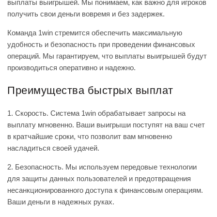
выплаты выигрышей. Мы понимаем, как важно для игроков
получить свои деньги вовремя и без задержек.
Команда 1win стремится обеспечить максимальную
удобность и безопасность при проведении финансовых
операций. Мы гарантируем, что выплаты выигрышей будут
производиться оперативно и надежно.
Преимущества быстрых выплат
1. Скорость. Система 1win обрабатывает запросы на
выплату мгновенно. Ваши выигрыши поступят на ваш счет
в кратчайшие сроки, что позволит вам мгновенно
насладиться своей удачей.
2. Безопасность. Мы используем передовые технологии
для защиты данных пользователей и предотвращения
несанкционированного доступа к финансовым операциям.
Ваши деньги в надежных руках.