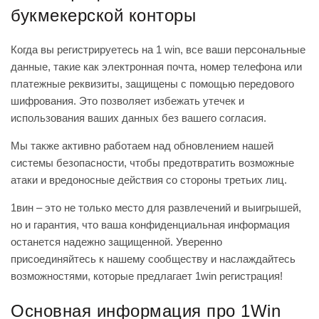
букмекерской конторы
Когда вы регистрируетесь на 1 win, все ваши персональные
данные, такие как электронная почта, номер телефона или
платежные реквизиты, защищены с помощью передового
шифрования. Это позволяет избежать утечек и
использования ваших данных без вашего согласия.
Мы также активно работаем над обновлением нашей
системы безопасности, чтобы предотвратить возможные
атаки и вредоносные действия со стороны третьих лиц.
1вин – это не только место для развлечений и выигрышей,
но и гарантия, что ваша конфиденциальная информация
останется надежно защищенной. Уверенно
присоединяйтесь к нашему сообществу и наслаждайтесь
возможностями, которые предлагает 1win регистрация!
Основная информация про 1Win