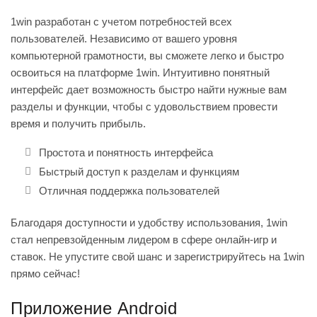
1win разработан с учетом потребностей всех
пользователей. Независимо от вашего уровня
компьютерной грамотности, вы сможете легко и быстро
освоиться на платформе 1win. Интуитивно понятный
интерфейс дает возможность быстро найти нужные вам
разделы и функции, чтобы с удовольствием провести
время и получить прибыль.
Простота и понятность интерфейса
Быстрый доступ к разделам и функциям
Отличная поддержка пользователей
Благодаря доступности и удобству использования, 1win
стал непревзойденным лидером в сфере онлайн-игр и
ставок. Не упустите свой шанс и зарегистрируйтесь на 1win
прямо сейчас!
Приложение Android