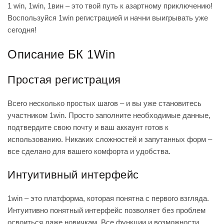
1 win, 1win, 1вин – это твой путь к азартному приключению!
Воспользуйся 1win регистрацией и начни выигрывать уже
сегодня!
Описание БК 1Win
Простая регистрация
Всего несколько простых шагов – и вы уже становитесь
участником 1win. Просто заполните необходимые данные,
подтвердите свою почту и ваш аккаунт готов к
использованию. Никаких сложностей и запутанных форм –
все сделано для вашего комфорта и удобства.
Интуитивный интерфейс
1win – это платформа, которая понятна с первого взгляда.
Интуитивно понятный интерфейс позволяет без проблем
освоиться даже новичкам. Все функции и возможности