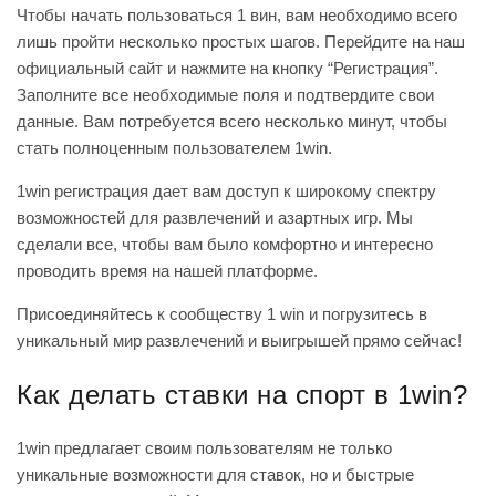
Чтобы начать пользоваться 1 вин, вам необходимо всего
лишь пройти несколько простых шагов. Перейдите на наш
официальный сайт и нажмите на кнопку “Регистрация”.
Заполните все необходимые поля и подтвердите свои
данные. Вам потребуется всего несколько минут, чтобы
стать полноценным пользователем 1win.
1win регистрация дает вам доступ к широкому спектру
возможностей для развлечений и азартных игр. Мы
сделали все, чтобы вам было комфортно и интересно
проводить время на нашей платформе.
Присоединяйтесь к сообществу 1 win и погрузитесь в
уникальный мир развлечений и выигрышей прямо сейчас!
Как делать ставки на спорт в 1win?
1win предлагает своим пользователям не только
уникальные возможности для ставок, но и быстрые