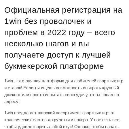
Официальная регистрация на
1win без проволочек и
проблем в 2022 году – всего
несколько шагов и вы
получаете доступ к лучшей
букмекерской платформе
1win – это лучшая платформа для любителей азартных игр
и ставок! Если ты ищешь возможность выиграть крупный
джекпот или просто испытать свою удачу, то ты попал по
адресу!
1win предлагает широкий ассортимент азартных игр: от
классических слотов до рулетки и покера. У нас есть все,
чтобы удовлетворить любой вкус! Однако, чтобы начать