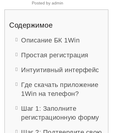
Posted by
admin
Содержимое
Описание БК 1Win
Простая регистрация
Интуитивный интерфейс
Где скачать приложение
1Win на телефон?
Шаг 1: Заполните
регистрационную форму
Шаг 2: Подтвердите свою