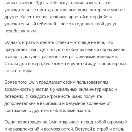
силы в казино. Здесь тебя ждут самые известные и
увлекательные слоты, настольные игры, лотереи и многое
другое. Качественная графика, простой интерфейс и
увлекательный геймплей – все это сделает твой досуг
незабываемым.
Однако, играть и делать ставки – это еще не все, что
предлагает 1win. Для тех, кто любит активный образ жизни
и азарт, доступны различные игры с живыми дилерами.
Столы для покера, блэкджека и рулетки ждут своих игроков
со всего мира.
Более того, 1win предлагает своим пользователям
возможность участия в уникальных онлайн-турнирах и
лотереях. У каждого игрока есть шанс получить
дополнительные выигрыши и безумное волнение от
состязания с другими любителями азарта.
Одна регистрация на 1win открывает перед тобой огромный
мир развлечений и возможностей. Вступай в строй и стань