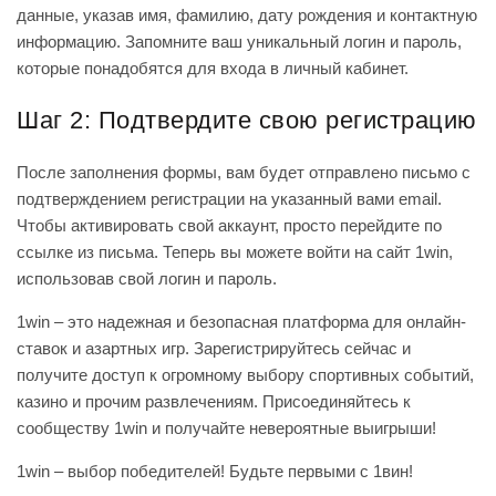
данные, указав имя, фамилию, дату рождения и контактную
информацию. Запомните ваш уникальный логин и пароль,
которые понадобятся для входа в личный кабинет.
Шаг 2: Подтвердите свою регистрацию
После заполнения формы, вам будет отправлено письмо с
подтверждением регистрации на указанный вами email.
Чтобы активировать свой аккаунт, просто перейдите по
ссылке из письма. Теперь вы можете войти на сайт 1win,
использовав свой логин и пароль.
1win – это надежная и безопасная платформа для онлайн-
ставок и азартных игр. Зарегистрируйтесь сейчас и
получите доступ к огромному выбору спортивных событий,
казино и прочим развлечениям. Присоединяйтесь к
сообществу 1win и получайте невероятные выигрыши!
1win – выбор победителей! Будьте первыми с 1вин!