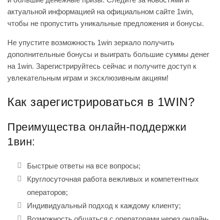
актуальной информацией на официальном сайте 1win,
чтобы не пропустить уникальные предложения и бонусы.
Не упустите возможность
1win зеркало
получить
дополнительные бонусы и выиграть большие суммы денег
на 1win. Зарегистрируйтесь сейчас и получите доступ к
увлекательным играм и эксклюзивным акциям!
Как зарегистрироваться в 1WIN?
Преимущества онлайн-поддержки
1вин:
Быстрые ответы на все вопросы;
Круглосуточная работа вежливых и компетентных
операторов;
Индивидуальный подход к каждому клиенту;
Возможность общаться с операторами через онлайн-