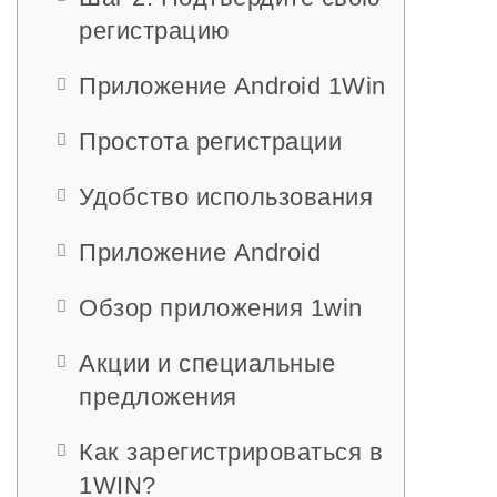
регистрацию
Приложение Android 1Win
Простота регистрации
Удобство использования
Приложение Android
Обзор приложения 1win
Акции и специальные
предложения
Как зарегистрироваться в
1WIN?