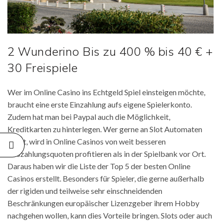
2 Wunderino Bis zu 400 % bis 40 € +
30 Freispiele
Wer im Online Casino ins Echtgeld Spiel einsteigen möchte,
braucht eine erste Einzahlung aufs eigene Spielerkonto.
Zudem hat man bei Paypal auch die Möglichkeit,
Kreditkarten zu hinterlegen. Wer gerne an Slot Automaten
spielt, wird in Online Casinos von weit besseren
Auszahlungsquoten profitieren als in der Spielbank vor Ort.
Daraus haben wir die Liste der Top 5 der besten Online
Casinos erstellt. Besonders für Spieler, die gerne außerhalb
der rigiden und teilweise sehr einschneidenden
Beschränkungen europäischer Lizenzgeber ihrem Hobby
nachgehen wollen, kann dies Vorteile bringen. Slots oder auch