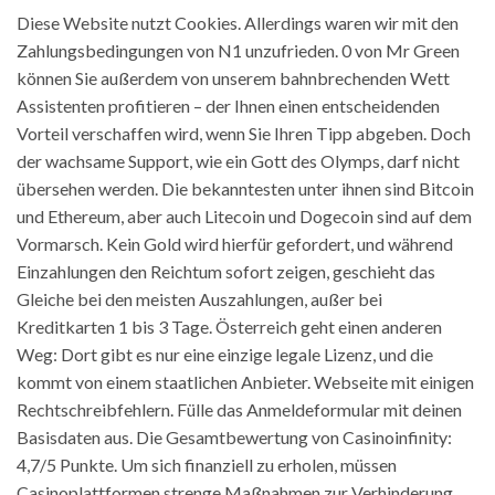
Diese Website nutzt Cookies. Allerdings waren wir mit den
Zahlungsbedingungen von N1 unzufrieden. 0 von Mr Green
können Sie außerdem von unserem bahnbrechenden Wett
Assistenten profitieren – der Ihnen einen entscheidenden
Vorteil verschaffen wird, wenn Sie Ihren Tipp abgeben. Doch
der wachsame Support, wie ein Gott des Olymps, darf nicht
übersehen werden. Die bekanntesten unter ihnen sind Bitcoin
und Ethereum, aber auch Litecoin und Dogecoin sind auf dem
Vormarsch. Kein Gold wird hierfür gefordert, und während
Einzahlungen den Reichtum sofort zeigen, geschieht das
Gleiche bei den meisten Auszahlungen, außer bei
Kreditkarten 1 bis 3 Tage. Österreich geht einen anderen
Weg: Dort gibt es nur eine einzige legale Lizenz, und die
kommt von einem staatlichen Anbieter. Webseite mit einigen
Rechtschreibfehlern. Fülle das Anmeldeformular mit deinen
Basisdaten aus. Die Gesamtbewertung von Casinoinfinity:
4,7/5 Punkte. Um sich finanziell zu erholen, müssen
Casinoplattformen strenge Maßnahmen zur Verhinderung