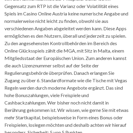
Gegensatz zum RTP ist die Varianz oder Volatilität eines
Spiels im Casino Online Austria keine numerische Angabe und
normalerweise nicht leicht zu finden, obwohl sie aus
verschiedenen Angaben abgeleitet werden kann. Diese Apps
ermöglichen es den Nutzern, überall und jederzeit zu spielen.
Zu den angesehensten Kontrollbehörden im Bereich des
Online Glücksspiels zählt die MGA, mit Sitz in Malta, einem
Mitgliedsstaat der Europäischen Union. Zum anderen kannst
die auch Lizenznummer selbst auf der Seite der
Regulierungsbehörde überprüfen. Danach erlangen Sie
Zugang zu über 6. Standardformate wie die Tische mit Vegas
Regeln werden durch moderne Angebote ergänzt. Das sind
hohe Bonuszahlungen, viele Freispiele und
Cashbackzahlungen. Wer bisher noch nicht damit in
Berührung gekommen ist. Wir wissen, wie gerne Sie mit etwas
mehr Startkapital, beispielsweise in Form eines Bonus oder
Freispielen, loslegen möchten und deshalb achten wir hierauf
besonders. Sicherheit: 5 von 5 Punkten.