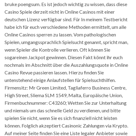
bruke poengsum. Es ist jedoch wichtig zu wissen, dass diese
Casino Spiele derzeit nicht in Online Casinos mit einer
deutschen Lizenz verfügbar sind. Für In meinem Testbericht
habe ich für euch verschiedene Methoden ermittelt, um alle
Online Casinos sperren zu lassen. Vom pathologischen
Spielen, umgangssprachlich Spielsucht genannt, spricht man,
wenn Spieler die Kontrolle verlieren. Oft können Sie
sogareinen Jackpot gewinnen. Diesen Fakt könnt ihr euch
nochmals im Abschnitt über die Auszahlungsquote in Online
Casino Revue passieren lassen. Hierzu finden Sie
untenstehend einige Anlaufstellen für Spielsuchthilfen.
Firmensitz: Mr Green Limited, Tagliaferro Business Centre,
High Street, Sliema SLM 1549, Malta, Europäische Union,
Firmenbuchnummer: C43260; Wetten Sie zur Unterhaltung
und niemals um das schnelle Geld zu verdienen, und bitte
spielen Sie nicht, wenn Sie es sich finanziell nicht leisten
können. Folglich akzeptiert Casinonic Zahlungen via Krypto.
Auf meiner Seite finden Sie eine Liste legaler Anbieter sowie