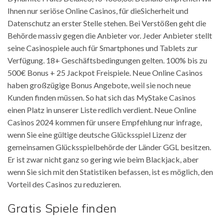
Ihnen nur seriöse Online Casinos, für dieSicherheit und
Datenschutz an erster Stelle stehen. Bei Verstößen geht die
Behörde massiv gegen die Anbieter vor. Jeder Anbieter stellt
seine Casinospiele auch für Smartphones und Tablets zur
Verfügung. 18+ Geschäftsbedingungen gelten. 100% bis zu
500€ Bonus + 25 Jackpot Freispiele. Neue Online Casinos
haben großzügige Bonus Angebote, weil sie noch neue
Kunden finden müssen. So hat sich das MyStake Casinos
einen Platz in unserer Liste redlich verdient. Neue Online
Casinos 2024 kommen für unsere Empfehlung nur infrage,
wenn Sie eine gültige deutsche Glücksspiel Lizenz der
gemeinsamen Glücksspielbehörde der Länder GGL besitzen.
Er ist zwar nicht ganz so gering wie beim Blackjack, aber
wenn Sie sich mit den Statistiken befassen, ist es möglich, den
Vorteil des Casinos zu reduzieren.
Gratis Spiele finden