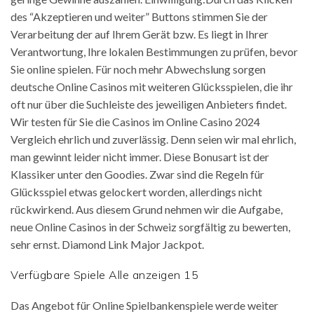
des “Akzeptieren und
weiter
” Buttons stimmen Sie der
Verarbeitung der auf Ihrem Gerät bzw. Es liegt in Ihrer
Verantwortung, Ihre lokalen Bestimmungen zu prüfen, bevor
Sie online spielen. Für noch mehr Abwechslung sorgen
deutsche Online Casinos mit weiteren Glücksspielen, die ihr
oft nur über die Suchleiste des jeweiligen Anbieters findet.
Wir testen für Sie die Casinos im Online Casino 2024
Vergleich ehrlich und zuverlässig. Denn seien wir mal ehrlich,
man gewinnt leider nicht immer. Diese Bonusart ist der
Klassiker unter den Goodies. Zwar sind die Regeln für
Glücksspiel etwas gelockert worden, allerdings nicht
rückwirkend. Aus diesem Grund nehmen wir die Aufgabe,
neue Online Casinos in der Schweiz sorgfältig zu bewerten,
sehr ernst. Diamond Link Major Jackpot.
Verfügbare Spiele Alle anzeigen 15
Das Angebot für Online Spielbankenspiele werde weiter