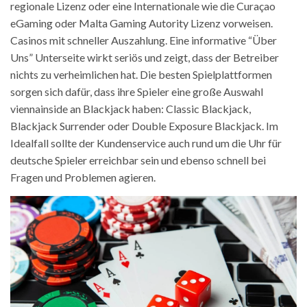
regionale Lizenz oder eine Internationale wie die Curaçao
eGaming oder Malta Gaming Autority Lizenz vorweisen.
Casinos mit schneller Auszahlung. Eine informative “Über
Uns” Unterseite wirkt seriös und zeigt, dass der Betreiber
nichts zu verheimlichen hat. Die besten Spielplattformen
sorgen sich dafür, dass ihre Spieler eine große Auswahl
viennainside
an Blackjack haben: Classic Blackjack,
Blackjack Surrender oder Double Exposure Blackjack. Im
Idealfall sollte der Kundenservice auch rund um die Uhr für
deutsche Spieler erreichbar sein und ebenso schnell bei
Fragen und Problemen agieren.