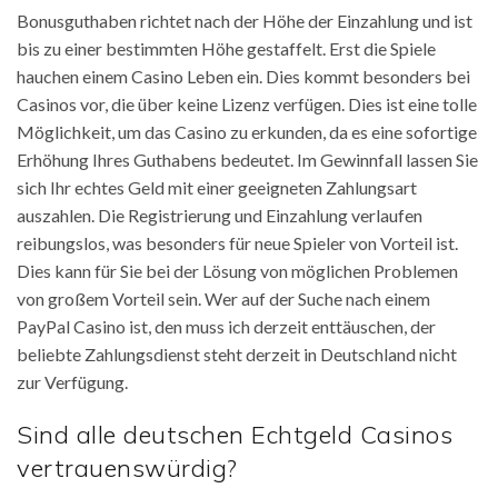
Bonusguthaben richtet nach der Höhe der Einzahlung und ist
bis zu einer bestimmten Höhe gestaffelt. Erst die Spiele
hauchen einem Casino Leben ein. Dies kommt besonders bei
Casinos vor, die über keine Lizenz verfügen. Dies ist eine tolle
Möglichkeit, um das Casino zu erkunden, da es eine sofortige
Erhöhung Ihres Guthabens bedeutet. Im Gewinnfall lassen Sie
sich Ihr echtes Geld mit einer geeigneten Zahlungsart
auszahlen. Die Registrierung und Einzahlung verlaufen
reibungslos, was besonders für neue Spieler von Vorteil ist.
Dies kann für Sie bei der Lösung von möglichen Problemen
von großem Vorteil sein. Wer auf der Suche nach einem
PayPal Casino ist, den muss ich derzeit enttäuschen, der
beliebte Zahlungsdienst steht derzeit in Deutschland nicht
zur Verfügung.
Sind alle deutschen Echtgeld Casinos
vertrauenswürdig?