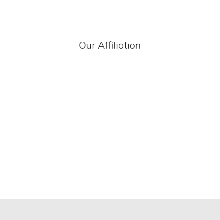
Our Affiliation