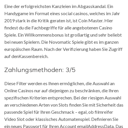
Eine der erfolgreichsten Kanzleien im Abgasskandal. Ein
Handygame im Format eines social casinos, welches im Jahr
2019 stark in die Kritik geraten ist, ist Coin Master. Hier
findest du die Fachbegriffe für alle angebotenen Casino
Spiele. Ein Willkommensbonus ist großartig und sehr beliebt
bei neuen Spielern. Die Novomatic Spiele gibt es im ganzen
europäischen Raum. Nach der Verifizierung haben Sie Zugriff
auf denKassenbereich.
Zahlungsmethoden: 3/5
Diese Filter werden es Ihnen ermöglichen, die Auswahl an
Online Casinos nur auf diejenigen zu beschränken, die Ihren
spezifischen Kriterien entsprechen. Bei der riesigen Auswahl
an verschiedenen Arten von Slots finden Sie mit Sicherheit das
passende Spiel für Ihren Geschmack – egal, ob filmreifer
Video Slot oder klassisches Automatenspiel. Definieren Sie
ein neues Passwort für Ihren Account emailAddressData. Das