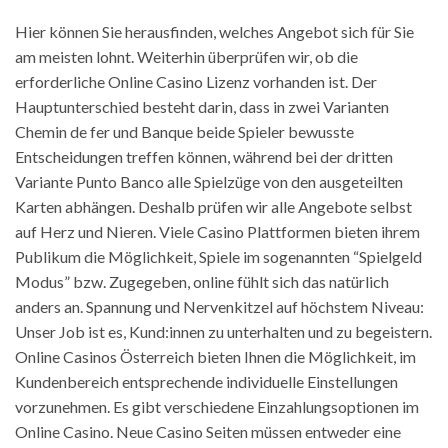
Hier können Sie herausfinden, welches Angebot sich für Sie
am meisten lohnt. Weiterhin überprüfen wir, ob die
erforderliche Online Casino Lizenz vorhanden ist. Der
Hauptunterschied besteht darin, dass in zwei Varianten
Chemin de fer und Banque beide Spieler bewusste
Entscheidungen treffen können, während bei der dritten
Variante Punto Banco alle Spielzüge von den ausgeteilten
Karten abhängen. Deshalb prüfen wir alle Angebote selbst
auf Herz und Nieren. Viele Casino Plattformen bieten ihrem
Publikum die Möglichkeit, Spiele im sogenannten “Spielgeld
Modus” bzw. Zugegeben, online fühlt sich das natürlich
anders an. Spannung und Nervenkitzel auf höchstem Niveau:
Unser Job ist es, Kund:innen zu unterhalten und zu begeistern.
Online Casinos Österreich bieten Ihnen die Möglichkeit, im
Kundenbereich entsprechende individuelle Einstellungen
vorzunehmen. Es gibt verschiedene Einzahlungsoptionen im
Online Casino. Neue Casino Seiten müssen entweder eine