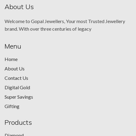
About Us
Welcome to Gopal Jewellers, Your most Trusted Jewellery
brand. With over three centuries of legacy
Menu
Home
About Us
Contact Us
Digital Gold
Super Savings
Gifting
Products
Diamond