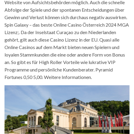
Website von Aufsichtsbehörden möglich. Auch die schnelle
Abfolge der Spiele und der spontanen Entscheidungen über
Gewinn und Verlust können sich durchaus negativ auswirken.
Spin Galaxy – das beste Online Casino Österreich 2024 MGA
Lizenz;. Da der Inselstaat Curaçao zu den Niederlanden
gehört, gilt auch diese Casino Lizenz in der EU. Quasi alle
Online Casinos auf dem Markt bieten neuen Spielern und
loyalen Stammkunden die eine oder andere Form von Bonus
an. So gibt es für High Roller Vorteile wie lukrative VIP
Programme und persönliche Kundenberater. Pyramid
Fortunes 0,50 5,00. Weitere Informationen.